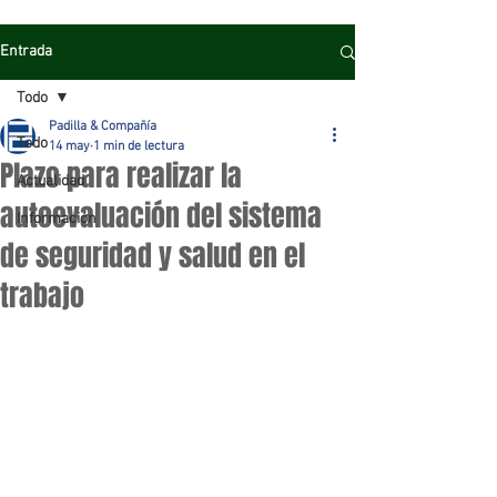
Entrada
Todo
Padilla & Compañía
Todo
14 may
1 min de lectura
Plazo para realizar la
Actualidad
autoevaluación del sistema
Información
de seguridad y salud en el
trabajo