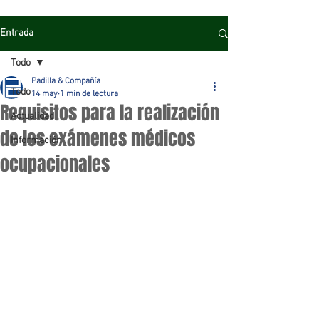
Entrada
Todo
Padilla & Compañía
Todo
14 may
1 min de lectura
Requisitos para la realización
Actualidad
de los exámenes médicos
Información
ocupacionales