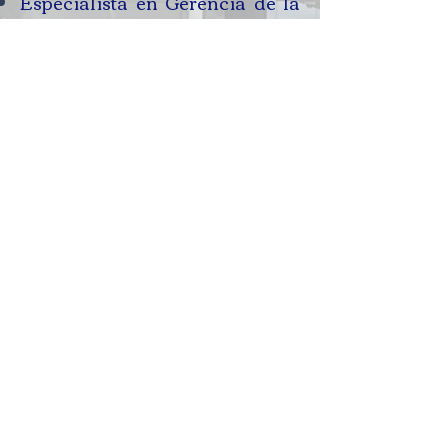
Especialista en Gerencia de la
Seguridad y Salud en el Trabajo
de la universidad ECCI
Abogado de la Universidad
Santo Tomás
Contacto
Email
contacto@padillaycompania.c
om
Teléfono
(+57)
601 8664334