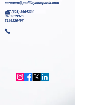
contacto@padillaycompania.com
+57 (601) 8664334
3187219976
3186126497