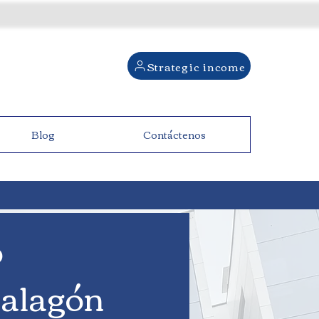
Strategic income
Blog
Contáctenos
o
Malagón