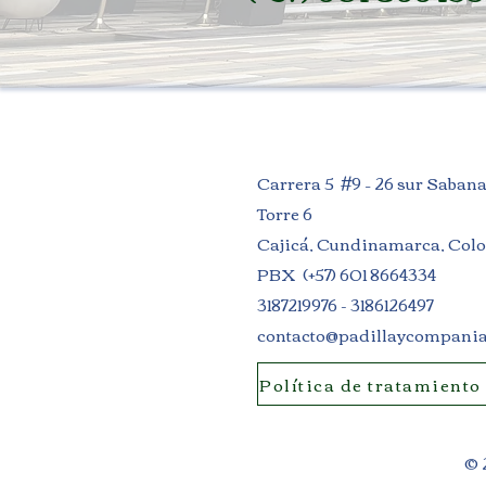
Carrera 5 #9 – 26 sur Saban
Torre 6
Cajicá, Cundinamarca, Col
PBX (+57) 601 8664334
3187219976 - 3186126497
contacto@padillaycompani
Política de tratamiento
© 