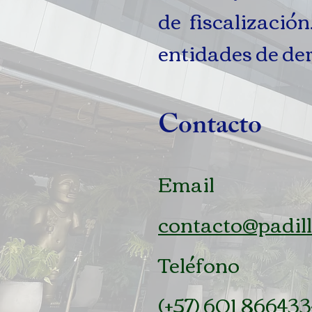
de fiscalizació
entidades de der
Contacto
Email
contacto@padil
Teléfono
(+57) 601 86643