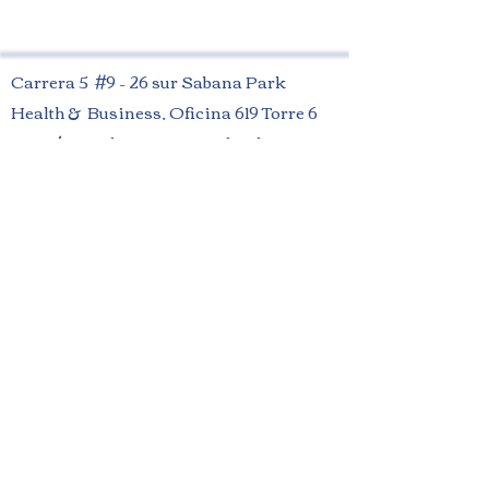
Carrera 5 #9 – 26 sur Sabana Park
Health & Business, Oficina 619 Torre 6
Cajicá, Cundinamarca, Colombia
PBX (+57)
601 8664334
3187219976
-
3186126497
contacto@padillaycompania.com
Política de tratamiento de datos personales